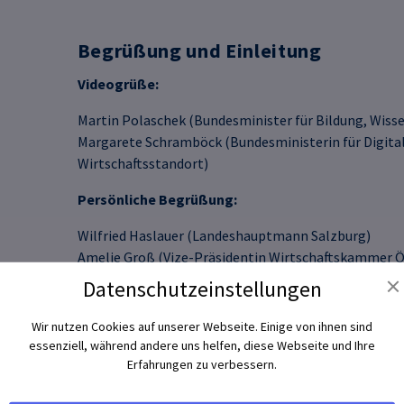
Begrüßung und Einleitung
Videogrüße:
Martin Polaschek (Bundesminister für Bildung, Wiss
Margarete Schramböck (Bundesministerin für Digital
Wirtschaftsstandort)
Persönliche Begrüßung:
Wilfried Haslauer (Landeshauptmann Salzburg)
Amelie Groß (Vize-Präsidentin Wirtschaftskammer Ö
Datenschutz­einstellungen
Keynote
Wir nutzen Cookies auf unserer Webseite. Einige von ihnen sind
essenziell, während andere uns helfen, diese Webseite und Ihre
Manuel Dolderer (Gründer & Präsident
CODE Universi
Erfahrungen zu verbessern.
Educational Technologies – alter Wein in neuen S