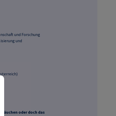
enschaft und Forschung
isierung und
sterreich)
ty
)
chläuchen oder doch das