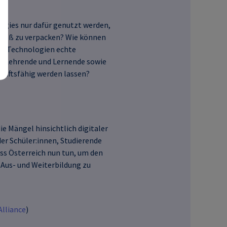
ogies nur dafür genutzt werden,
emäß zu verpacken? Wie können
ger Technologien echte
e Lehrende und Lernende sowie
unftsfähig werden lassen?
 Mängel hinsichtlich digitaler
er Schüler:innen, Studierende
s Österreich nun tun, um den
 Aus- und Weiterbildung zu
lliance
)