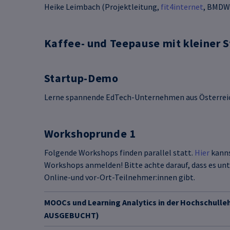
Heike Leimbach (Projektleitung,
fit4internet
, BMDW
Wenn Cookies von externen Medien akzeptiert werden, bedarf der
Zugriff auf externe Inhalte keiner manuellen Zustimmung mehr.
Kaffee- und Teepause mit kleiner 
Google Maps
Eingebettete Inhalte
Startup-Demo
Lerne spannende EdTech-Unternehmen aus Österrei
Workshoprunde 1
Folgende Workshops finden parallel statt.
Hier
kanns
Workshops anmelden! Bitte achte darauf, dass es un
Online-und vor-Ort-Teilnehmer:innen gibt.
MOOCs und Learning Analytics in der Hochschulle
AUSGEBUCHT)