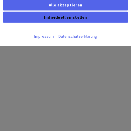
Alle akzeptieren
Individuell einstellen
Statistiken
Impressum
Datenschutzerklärung
Diese Cookies erfassen anonyme Statistiken. Diese Informationen
helfen uns zu verstehen, wie wir unsere Website noch weiter
optimieren können.
Google Analytics
Marketing
Marketing Cookies werden von Drittanbietern oder Publishern
verwendet, um personalisierte Werbung anzuzeigen. Sie tun dies,
indem sie Besucher über Websites hinweg verfolgen.
Google Tag Manager
Externe Medien