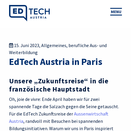
MENU
15. Juni 2023
,
Allgemeines
,
berufliche Aus- und
Weiterbildung
EdTech Austria in Paris
Unsere „Zukunftsreise“ in die
französische Hauptstadt
Oh
,
joie
de
vivre
: Ende April
haben wir
für zwei
spannende Tage
die
Salzach gegen
die
Seine getauscht.
Für
di
e
EdTech
Zukunftsreise
der
Aussenwirtschaft
Austria
,
randvoll
mit Besuchen bei spannenden
Bildungsinitiativen
.
Warum wir
uns in
Paris
inspiriert