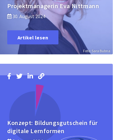
Projektmanagerin Eva Nittmann
30. August 2024
Artikel lesen
Foto: Sara Bubna
Konzept: Bildungsgutschein für
digitale Lernformen