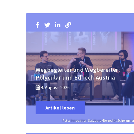
Wegbegleiter und Wegbereiter:
Polycular und EdTech Austria
4. August 2026
Artikel lesen
Foto: Innovation Salzburg/Benedikt Schemme