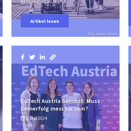
10. August 2024
Artikel lesen
r
Foto: Stefan Joham
EdTech Austria Summit: Muss
Lernerfolg messbar sein?
8. Mai 2024