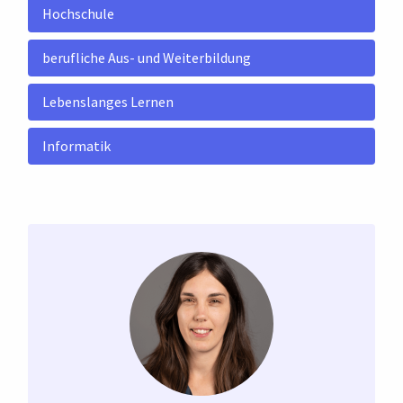
Hochschule
berufliche Aus- und Weiterbildung
Lebenslanges Lernen
Informatik