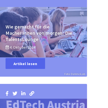
Wie gemacht für die
Macher:innen von morgen: Die
TalentsLounge
4. Oktober 2024
Artikel lesen
Foto: DaVinciLab