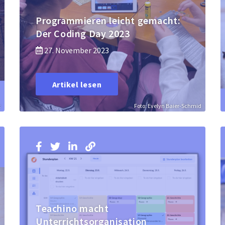
Programmieren leicht gemacht:
Der Coding Day 2023
27. November 2023
Artikel lesen
z
Foto: Evelyn Baier-Schmid
Teachino macht
Unterrichtsorganisation