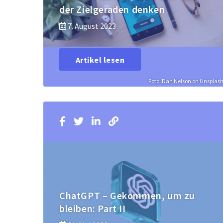
der Zielgeraden denken
7. August 2023
Artikel lesen
Foto: Dan Nelson on Unsplas
ChatGPT – Gekommen, um zu
bleiben: Part II