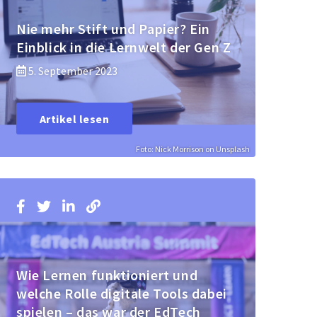
Nie mehr Stift und Papier? Ein
Einblick in die Lernwelt der Gen Z
5. September 2023
Artikel lesen
Foto: Nick Morrison on Unsplash
Wie Lernen funktioniert und
welche Rolle digitale Tools dabei
spielen – das war der EdTech