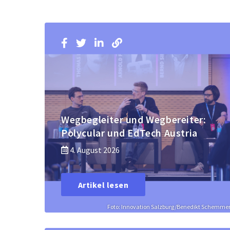
Wegbegleiter und Wegbereiter:
Polycular und EdTech Austria
4. August 2026
Artikel lesen
Foto: Innovation Salzburg/Benedikt Schemme