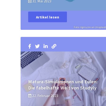
31. Mai 2023
Artikel lesen
Foto: ilgmyzin on Unsplas
Matura-Simulationen und Eulen:
Die fabelhafte Welt von Studyly
22. Februar 2023