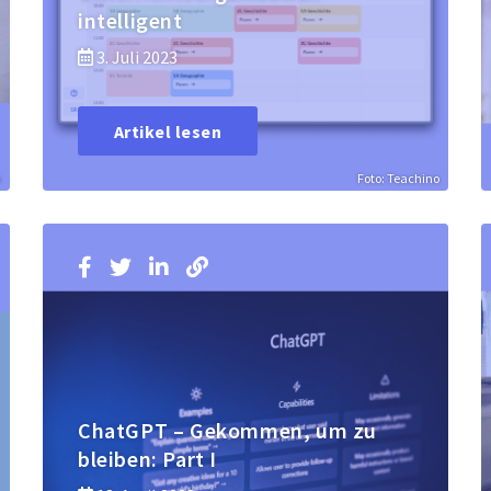
intelligent
3. Juli 2023
Artikel lesen
h
Foto: Teachino
ChatGPT – Gekommen, um zu
bleiben: Part I