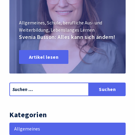
Allgemeines
,
Schule
,
berufliche Aus- und
Weiterbildung
,
Lebenslanges Lernen
Svenia Busson: Alles kann sich ändern!
Artikel lesen
Kategorien
Allgemeines