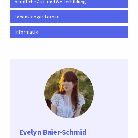
berufliche Aus- und Weiterbildung
Lebenslanges Lernen
Informatik
Evelyn Baier-Schmid