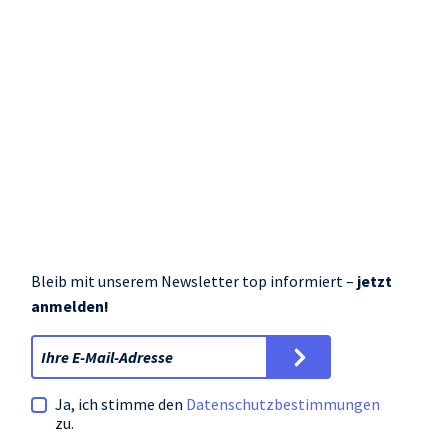
SURFjobs bringt Berufsorientierung im
Kurzvideo-Format
3. April 2026
Artikel lesen
SURFjobs, Foto: Innovation Salzburg/Benedikt Schemmer
Bleib mit unserem Newsletter top informiert –
jetzt
anmelden!
Ja, ich stimme den
Datenschutz­bestimmungen
zu.